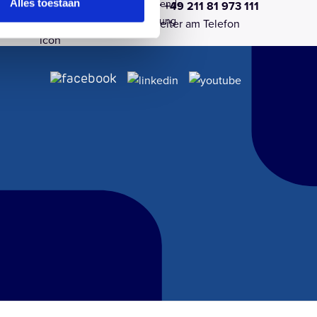
r
Schnellstwachsende
Alles toestaan
ns
Ruf uns an unter +49 211 81 973 111
omfort
Solargroßhandlung
einfach
Sofort ein Mitarbeiter am Telefon