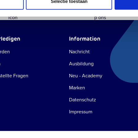
Einzigartiger
Persönlicher
Höchste
Selectie toestaan
Schreib eine E-Mail
WhatsApp u
Konfigurator
Kontakt
Bestellk
Antwort innerhalb einer Stunde
Schnell und 
rledigen
Information
rden
Nachricht
n
Ausbildung
tellte Fragen
Neu - Academy
Marken
Datenschutz
Impressum