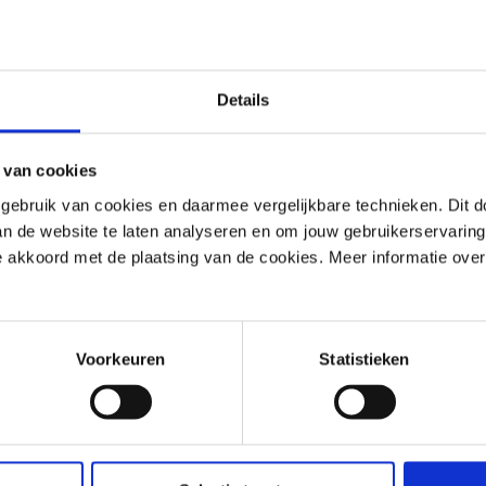
Unternehmenskonto erste
Details
rgessen?
Anmelden
 van cookies
ebruik van cookies en daarmee vergelijkbare technieken. Dit d
van de website te laten analyseren en om jouw gebruikerservaring
 je akkoord met de plaatsing van de cookies. Meer informatie over
Voorkeuren
Statistieken
Hast du eine Frage? Nimm Kontakt mit uns 
Wir sind von Montag bis Freitag zwischen 08:30 und 17:00