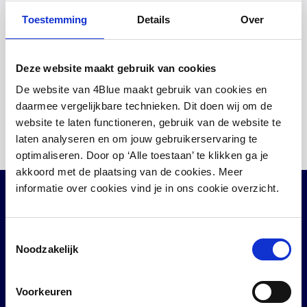
Toestemming
Details
Over
Schreib eine E-Mail
Antwort innerhalb einer Stunde
Deze website maakt gebruik van cookies
WhatsApp uns
Schnell und einfach
De website van 4Blue maakt gebruik van cookies en
daarmee vergelijkbare technieken. Dit doen wij om de
Ruf uns an unter +49 211 81 973 111
website te laten functioneren, gebruik van de website te
Sofort ein Mitarbeiter am Telefon
laten analyseren en om jouw gebruikerservaring te
optimaliseren. Door op ‘Alle toestaan’ te klikken ga je
akkoord met de plaatsing van de cookies. Meer
informatie over cookies vind je in ons cookie overzicht.
Beliebte Seiten
Schnell bestellen
Toestemmingsselectie
Noodzakelijk
Enphase-System Zubehör
Alle Enphase-Apps
Voorkeuren