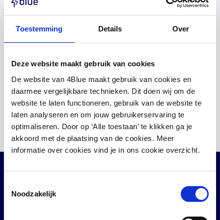
Wir sind von Montag bis Freitag zwischen 08:30 und
17:00 Uhr erreichbar.
Toestemming
Details
Over
Schreib eine E-Mail
Antwort innerhalb einer Stunde
Deze website maakt gebruik van cookies
De website van 4Blue maakt gebruik van cookies en
WhatsApp uns
daarmee vergelijkbare technieken. Dit doen wij om de
Schnell und einfach
website te laten functioneren, gebruik van de website te
Ruf uns an unter +49 211 81 973 111
laten analyseren en om jouw gebruikerservaring te
Sofort ein Mitarbeiter am Telefon
optimaliseren. Door op ‘Alle toestaan’ te klikken ga je
akkoord met de plaatsing van de cookies. Meer
informatie over cookies vind je in ons cookie overzicht.
Beliebte Seiten
Toestemmingsselectie
Schnell bestellen
Noodzakelijk
Enphase-System Zubehör