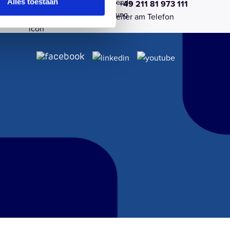
r
Schnellstwachsende
Alles toestaan
ns
Ruf uns an unter +49 211 81 973 111
omfort
Solargroßhandlung
einfach
Sofort ein Mitarbeiter am Telefon