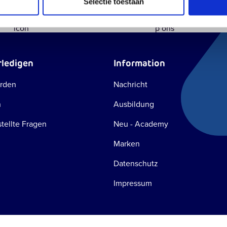
Einzigartiger
Persönlicher
Höchste
Selectie toestaan
Schreib eine E-Mail
WhatsApp u
Konfigurator
Kontakt
Bestellk
Antwort innerhalb einer Stunde
Schnell und 
rledigen
Information
rden
Nachricht
n
Ausbildung
tellte Fragen
Neu - Academy
Marken
Datenschutz
Impressum