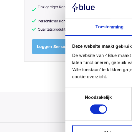
Einzigartiger Konfigurator
Am schne
Solargro
Persönlicher Kontakt
Höchster
Toestemming
Qualitätsprodukte
Direkt ab
Loggen Sie sich ein oder werden Sie Kunde
Deze website maakt gebruik
De website van 4Blue maakt g
laten functioneren, gebruik 
‘Alle toestaan’ te klikken ga
cookie overzicht.
Toestemmingsselectie
Noodzakelijk