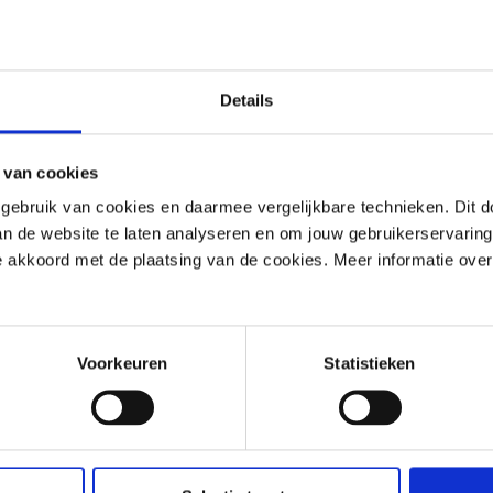
llsten wachsender
ßhändler
 Bestellkomfort
Details
 Lager lieferbar
 van cookies
ebruik van cookies en daarmee vergelijkbare technieken. Dit d
van de website te laten analyseren en om jouw gebruikerservaring
 je akkoord met de plaatsing van de cookies. Meer informatie over
Voorkeuren
Statistieken
Hast du eine Frage? Nimm Kontakt mit uns 
Wir sind von Montag bis Freitag zwischen 08:30 und 17:00