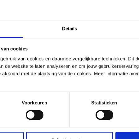
Unternehmenskonto erste
Details
rgessen?
Anmelden
 van cookies
ebruik van cookies en daarmee vergelijkbare technieken. Dit d
van de website te laten analyseren en om jouw gebruikerservaring
 je akkoord met de plaatsing van de cookies. Meer informatie over
Voorkeuren
Statistieken
Hast du eine Frage? Nimm Kontakt mit uns 
Wir sind von Montag bis Freitag zwischen 08:30 und 17:00