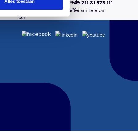
r
Schnellstwachsende
Alles toestaan
ns
Ruf uns an unter +49 211 81 973 111
omfort
Solargroßhandlung
einfach
Sofort ein Mitarbeiter am Telefon