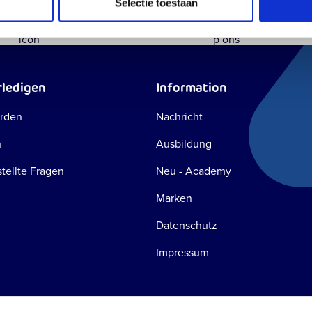
Einzigartiger
Persönlicher
Höchste
Selectie toestaan
Schreib eine E-Mail
WhatsApp u
Konfigurator
Kontakt
Bestellk
Antwort innerhalb einer Stunde
Schnell und 
rledigen
Information
rden
Nachricht
n
Ausbildung
tellte Fragen
Neu - Academy
Marken
Datenschutz
Impressum