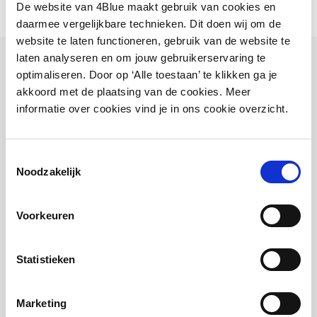
De website van 4Blue maakt gebruik van cookies en
daarmee vergelijkbare technieken. Dit doen wij om de
website te laten functioneren, gebruik van de website te
laten analyseren en om jouw gebruikerservaring te
Hast du eine Frage? Nimm Kontakt mit uns
optimaliseren. Door op ‘Alle toestaan’ te klikken ga je
auf!
akkoord met de plaatsing van de cookies. Meer
informatie over cookies vind je in ons cookie overzicht.
Wir sind von Montag bis Freitag zwischen 08:30 und
17:00 Uhr erreichbar.
Toestemmingsselectie
Schreib eine E-Mail
Noodzakelijk
Antwort innerhalb einer Stunde
Voorkeuren
WhatsApp uns
Schnell und einfach
Statistieken
Ruf uns an unter +49 211 81 973 111
Sofort ein Mitarbeiter am Telefon
Marketing